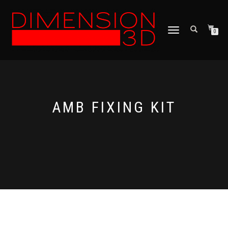
TOGGLE
0
NAVIGATION
AMB FIXING KIT